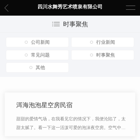
四川水舞秀艺术喷泉有限公司
时事聚焦
公司新闻
行业新闻
常见问题
时事聚焦
其他
洱海泡泡星空房民宿
甜甜的爱情气场，在我看见它的情况下，我便沦陷了，太
甜太腻了。看一下这一活泼可爱的泡沫夜空房。空气中充
满了清甜味。和我真的好朋友住这里要我觉得更温婉。感