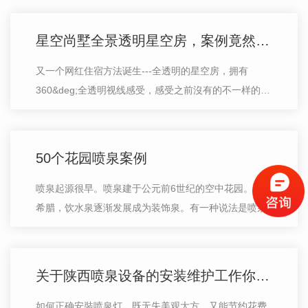
受早晨从洱海醒来时，半空中荡来荡…
星空尚墅全景透明星空房，案例竟然落地了
又一个网红住宿方法诞生---全透明的星空房，拥有
360&deg;全透明视线感受，感受之前沒有的不一样的体
会！艺术创意试新住宿，撩拨了是多少年轻男女的心,激
起时尚潮流男孩和女孩的激情，因此终究…
50个花园喷泉案例
喷泉起源很早。喷泉建于公元前6世纪的空中花园。在古
希腊，饮水泉逐渐发展成为装饰泉。有一种说法是喷泉起
源于伊斯兰**的斋戒和洗浴供水方式。在伊斯兰园林中，
喷泉沿着轴线排列或者作为当地构图…
关于陕西喷泉设备的安装维护工作你知道有哪些吗
如何正确安裝喷泉灯，既无失美观大方，又能节约花费，