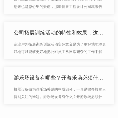
想来也是您心里的疑虑，那麼喷泉工程设计公司就来告诉
你，在喷泉设计施工中，大多数喷泉工程设计公司一般在
安裝灯时，灯的顶端距河面约30~10…
公司拓展训练活动的特性和效果，这类知识你要把握
企业户外拓展训练训炼活动实际意义是为了更好地能够更
好地可以能够更好地把公司员工从日常繁杂的工作中解放
出来，让大伙儿是工作之余释放出来工作方面的工作压
力，还能够集聚公司的卓越团队的**团…
游乐场设备有哪些？开游乐场必须什么设备？
机器设备做为游乐场关键的构成部分，一直是很多投资人
特别关注的难题。游乐场设备有什么？开游乐场必须什么
机器设备？游乐场设备如何选？这种难题，我就为大伙儿
一一解释。游乐场设备有什么？游乐…