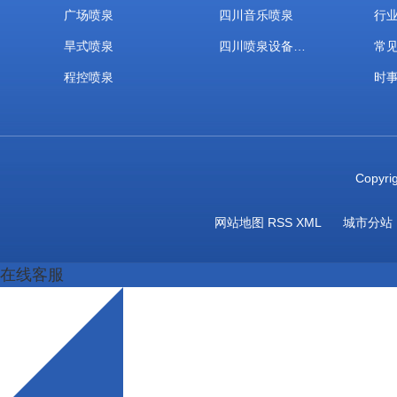
广场喷泉
四川音乐喷泉
行
旱式喷泉
四川喷泉设备厂家
常
程控喷泉
时
Copy
网站地图
RSS
XML
城市分站
在线客服