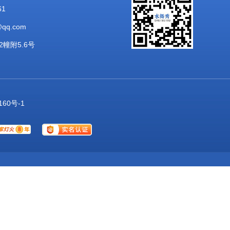
61
qq.com
2幢附5.6号
160号-1